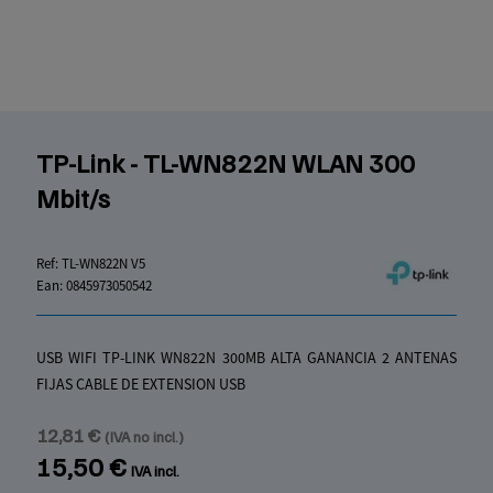
TP-Link - TL-WN822N WLAN 300
Mbit/s
Ref:
TL-WN822N V5
Ean:
0845973050542
USB WIFI TP-LINK WN822N 300MB ALTA GANANCIA 2 ANTENAS
FIJAS CABLE DE EXTENSION USB
12,81 €
(IVA no incl.)
15,50 €
IVA incl.