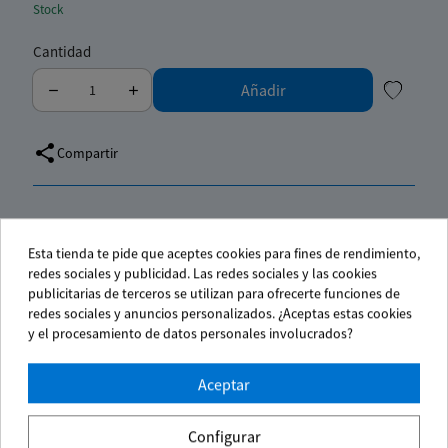
Stock
Cantidad
Añadir
my
accoun
link
share
Compartir
Entrega en 24/48h
Esta tienda te pide que aceptes cookies para fines de rendimiento,
Gastos de envío gratuitos por compras superiores a 70 €
redes sociales y publicidad. Las redes sociales y las cookies
(IVA No inc.)
publicitarias de terceros se utilizan para ofrecerte funciones de
redes sociales y anuncios personalizados. ¿Aceptas estas cookies
Pago seguro
y el procesamiento de datos personales involucrados?
Aceptar
Configurar