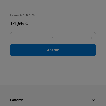
Referencia DUB-E100
Refe
14,96 €
33
Añadir

Comprar