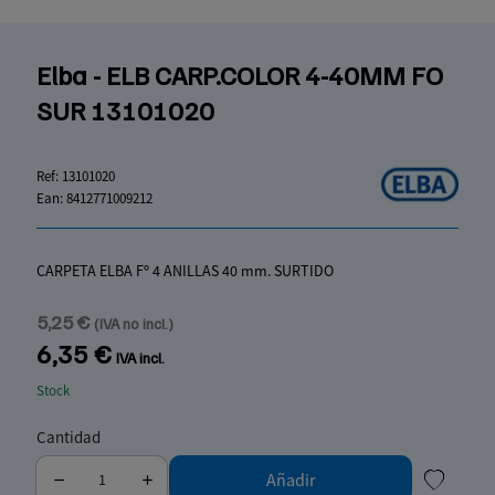
Elba - ELB CARP.COLOR 4-40MM FO
SUR 13101020
Ref:
13101020
Ean:
8412771009212
CARPETA ELBA Fº 4 ANILLAS 40 mm. SURTIDO
5,25 €
(IVA no incl.)
6,35 €
IVA incl.
Stock
Cantidad
Añadir
my