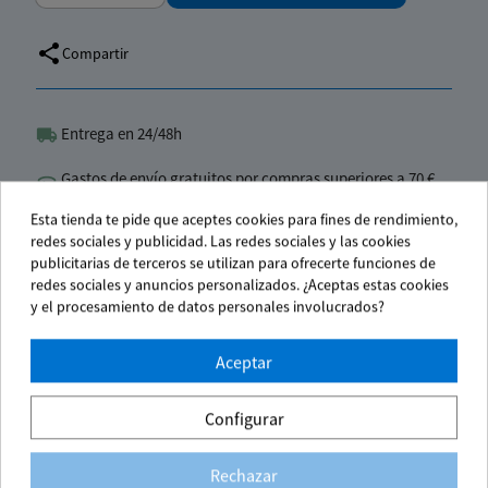
accoun
link
share
Compartir
Entrega en 24/48h
Gastos de envío gratuitos por compras superiores a 70 €
(IVA No inc.)
Esta tienda te pide que aceptes cookies para fines de rendimiento,
redes sociales y publicidad. Las redes sociales y las cookies
Pago seguro
publicitarias de terceros se utilizan para ofrecerte funciones de
redes sociales y anuncios personalizados. ¿Aceptas estas cookies
y el procesamiento de datos personales involucrados?
Aceptar
Configurar
Te puede interesar
Rechazar