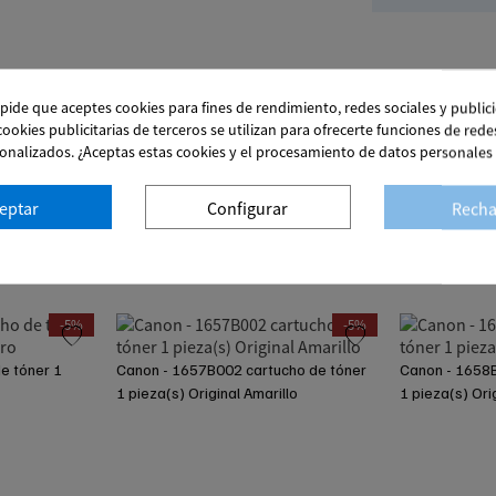
 pide que aceptes cookies para fines de rendimiento, redes sociales y public
 cookies publicitarias de terceros se utilizan para ofrecerte funciones de rede
onalizados. ¿Aceptas estas cookies y el procesamiento de datos personales
eptar
Configurar
Recha
-5%
-5%
favorite
favorite
e tóner 1
Canon - 1657B002 cartucho de tóner
Canon - 1658B
1 pieza(s) Original Amarillo
1 pieza(s) Or