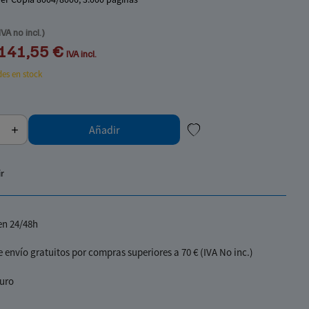
IVA no incl.)
141,55 €
IVA incl.
es en stock
Añadir
my
account
link
r
en 24/48h
 envío gratuitos por compras superiores a 70 € (IVA No inc.)
uro