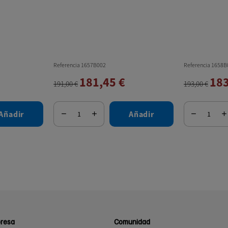
Referencia 1657B002
Referencia 1658B
181,45 €
183
191,00 €
193,00 €
Añadir
Añadir
resa
Comunidad