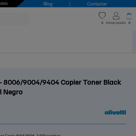
Blog
|
Contactar
Pedido
favorite
0
Iniciar sesión
0
i - 8006/9004/9404 Copier Toner Black
l Negro
er Copia 8004/8006, 3.000 paginas