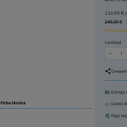
116,98 €
(
149,00 €
Últimas unidad
Cantidad
share
Comparti
Entrega 
Ficha técnica
Gastos de
Pago seg