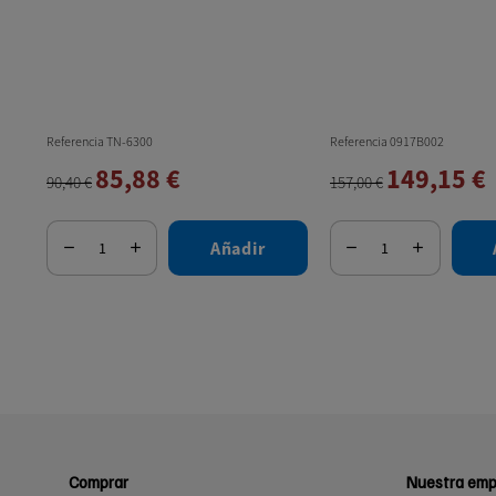
Referencia TN-6300
Referencia 0917B002
85,88 €
149,15 €
90,40 €
157,00 €
Añadir
Comprar
Nuestra emp