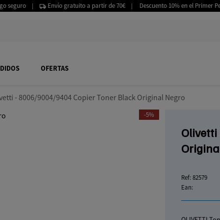
go seguro
Envío gratuito a partir de 70€
Descuento 10% en el Primer 
|
|
NDIDOS
OFERTAS
vetti - 8006/9004/9404 Copier Toner Black Original Negro
-5%
Olivett
Origina
Ref:
82579
Ean:
OLIVETTI Ton