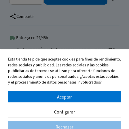
accoun
link
share
Compartir
Entrega en 24/48h
Gastos de envío gratuitos por compras superiores a 70 €
(IVA No inc.)
Esta tienda te pide que aceptes cookies para fines de rendimiento,
redes sociales y publicidad. Las redes sociales y las cookies
Pago seguro
publicitarias de terceros se utilizan para ofrecerte funciones de
redes sociales y anuncios personalizados. ¿Aceptas estas cookies
y el procesamiento de datos personales involucrados?
Aceptar
Configurar
Te puede interesar
Rechazar