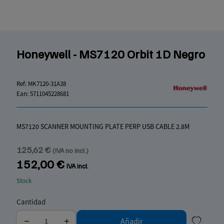
Honeywell - MS7120 Orbit 1D Negro
Ref:
MK7120-31A38
Ean:
5711045228681
MS7120 SCANNER MOUNTING PLATE PERP USB CABLE 2.8M
125,62 €
(IVA no incl.)
152,00 €
IVA incl.
Stock
Cantidad
Añadir
my